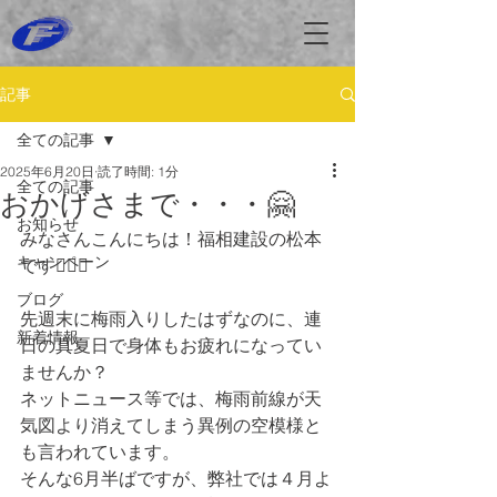
記事
全ての記事
2025年6月20日
読了時間: 1分
全ての記事
おかげさまで・・・🤗
お知らせ
みなさんこんにちは！福相建設の松本
キャンペーン
です💁🏻‍♀️
ブログ
先週末に梅雨入りしたはずなのに、連
新着情報
日の真夏日で身体もお疲れになってい
ませんか？
ネットニュース等では、梅雨前線が天
気図より消えてしまう異例の空模様と
も言われています。
そんな6月半ばですが、弊社では４月よ