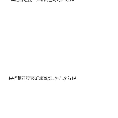
⬇️⬇️福相建設YouTubeはこちらから⬇️⬇️