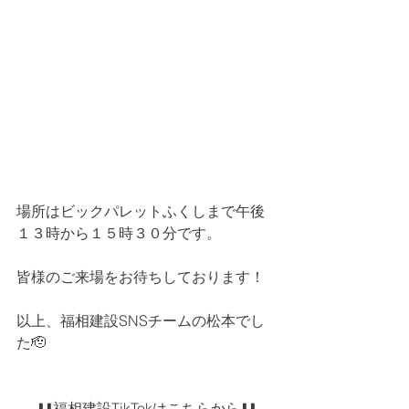
場所はビックパレットふくしまで午後
１３時から１５時３０分です。
皆様のご来場をお待ちしております！
以上、福相建設SNSチームの松本でし
た🫡
⬇️⬇️福相建設TikTokはこちらから⬇️⬇️