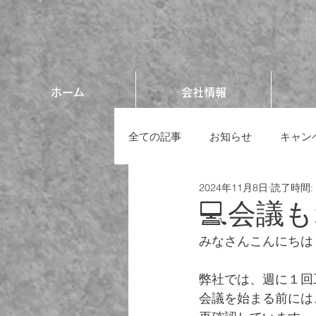
ホーム
会社情報
全ての記事
お知らせ
キャン
2024年11月8日
読了時間:
💻会議
みなさんこんにちは！
弊社では、週に１回
会議を始まる前には