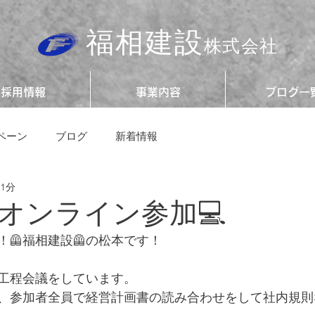
福相建設
株式会社
採用情報
事業内容
ブログ一
ペーン
ブログ
新着情報
 1分
もオンライン参加💻
🦺福相建設🦺の松本です！
工程会議をしています。
、参加者全員で経営計画書の読み合わせをして社内規則