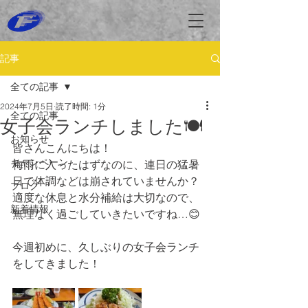
記事
全ての記事
2024年7月5日
読了時間: 1分
全ての記事
女子会ランチしました🍽️
お知らせ
皆さんこんにちは！
キャンペーン
梅雨に入ったはずなのに、連日の猛暑
日で体調などは崩されていませんか？
ブログ
適度な休息と水分補給は大切なので、
新着情報
無理なく過ごしていきたいですね…😊
今週初めに、久しぶりの女子会ランチ
をしてきました！