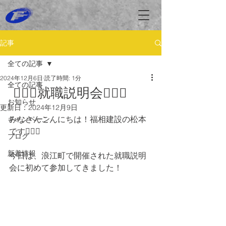
記事
全ての記事
2024年12月6日
読了時間: 1分
全ての記事
👷🏻‍♂️就職説明会👷🏻‍♂️
お知らせ
更新日：
2024年12月9日
みなさんこんにちは！福相建設の松本
キャンペーン
です💁🏻‍♀️
ブログ
新着情報
今日は、浪江町で開催された就職説明
会に初めて参加してきました！