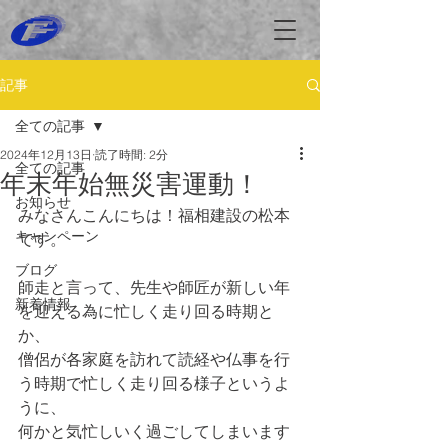
記事
全ての記事
2024年12月13日
読了時間: 2分
全ての記事
年末年始無災害運動！
お知らせ
みなさんこんにちは！福相建設の松本
キャンペーン
です。
ブログ
師走と言って、先生や師匠が新しい年
新着情報
を迎える為に忙しく走り回る時期と
か、
僧侶が各家庭を訪れて読経や仏事を行
う時期で忙しく走り回る様子というよ
うに、
何かと気忙しいく過ごしてしまいます