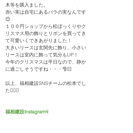
木等を購入ました。
赤い実は自宅にあるバラの実なんです
😊
１００円ショップから松ぼっくりやク
リスマス用の飾りとリボンを買ってき
て可愛いくできあがりました！
大きいリースは玄関先に飾り、小さい
リースは室内に飾って気分もUP！
今年のクリスマスは平日なので、静か
に過ごしそうですね・・・🎅🏻
以上、福相建設SNSチームの松本でし
た💁🏻‍♀️
福相建設Instagram☟