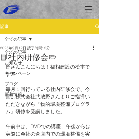
記事
全ての記事
2025年9月12日
読了時間: 2分
全ての記事
📘社内研修会✏️
お知らせ
皆さんこんにちは！福相建設の松本で
キャンペーン
す🐼
ブログ
毎月１回行っている社内研修会で、今
新着情報
回は株式会社武蔵野さんよりご指導い
ただきながら『物的環境整備プログラ
ム』研修を受講しました。
午前中は、DVDでの講座、午後からは
実際に会社の倉庫内での環境整備を実