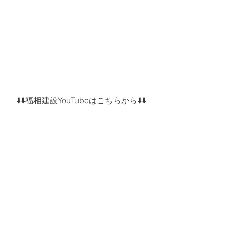
⬇️⬇️福相建設YouTubeはこちらから⬇️⬇️