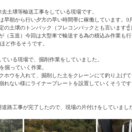
除去土壌等輸送工事をしている現場です。
は早朝から行い夕方の早い時間帯に稼働しています。9
定の土壌のトンパック（フレコンバックとも言います☝️
が（玉造）今回は大型車で輸送する為の積込み作業も行
個ほど作るそうです。
している現場で、掘削作業をしていました。
面を掘っていく作業。
クホウを入れて、掘削した土をクレーンにて釣り上げて
崩れない様にライナープレートを設置していくそうです
用道路工事が完了したので、現場の片付けをしていまし