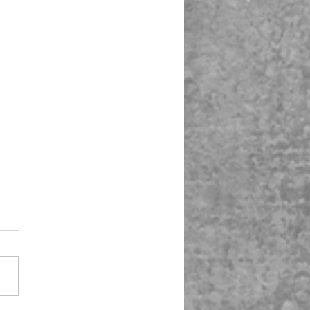
涼を求めて🍈