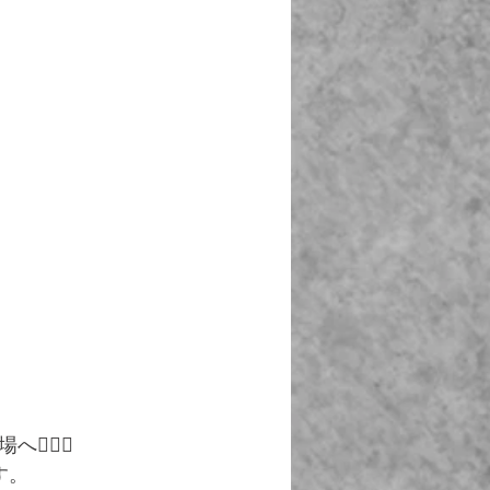
🏻‍♀️
す。