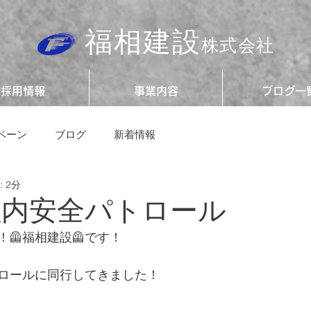
福相建設
株式会社
採用情報
事業内容
ブログ一
ペーン
ブログ
新着情報
 2分
社内安全パトロール
🦺福相建設🦺です！
ロールに同行してきました！