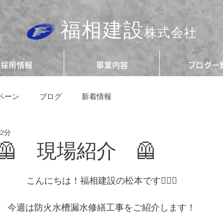
福相建設
株式会社
採用情報
事業内容
ブログ一
ペーン
ブログ
新着情報
 2分
現場紹介 🦺
こんにちは！福相建設の松本です💁🏻‍♀️
今週は防火水槽漏水修繕工事をご紹介します！