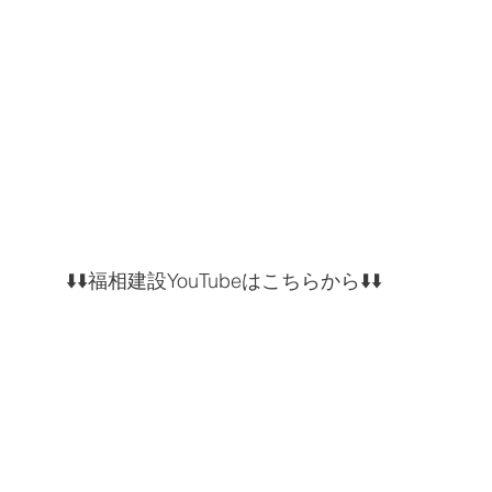
⬇️⬇️福相建設YouTubeはこちらから⬇️⬇️