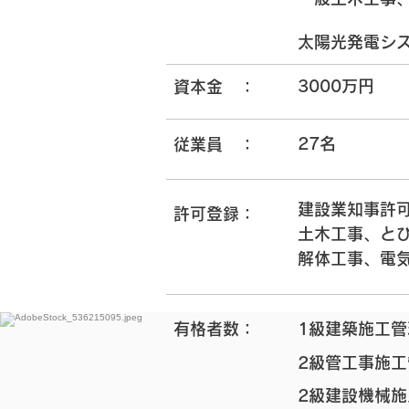
​
太陽光発電シ
3000万円
資本金 ：
​27名
従業員 ：
建設業知事許可(
許可登録：
土木工事、と
解体工事、電
有格者数：
1級建築施工管
2級管工事施工
2級建設機械施