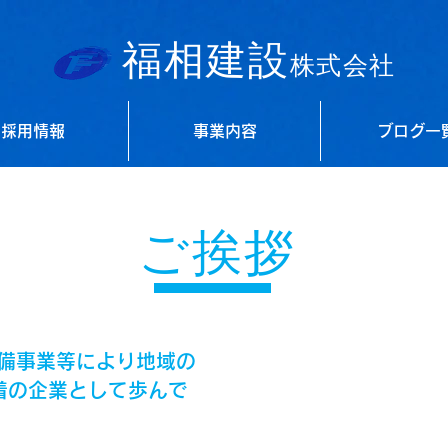
福相建設
株式会社
採用情報
事業内容
ブログ一
​ご挨拶
整備事業等により地域の
着の企業として歩んで