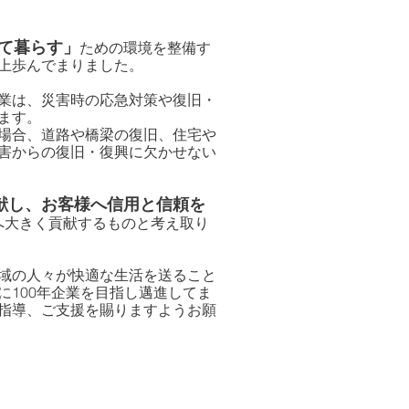
て暮らす」
ための環境を整備す
上歩んでまりま
した。
業は、災害時の応急対策や復旧・
ます。
場合、道路や橋梁の復旧、住宅や
害からの復旧・復興に欠かせない
献し
​、
お客様へ信用
と信頼を
へ大きく貢献するものと考え取り
域の人々が快適な生活を送ること
に100年企業を目指し邁進してま
指導、ご支援を賜りますようお願