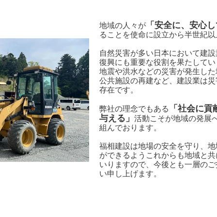
「安全に、安心し
地域の人々が
ることを使命に設立から半世紀以
自然災害が多い日本において建設
復興にも重要な役割を果たしてい
地震や洪水などの災害が発生した
公共施設の再建など、建設業は災
存在です。
「社会に貢
弊社の理念でもある
与える」
活動こそが地域の発展
組んでおります。
福相建設は地場の安全を守り、地
ができるようこれからも地域と共
いりますので、今後とも一層のご
い申し上げます。