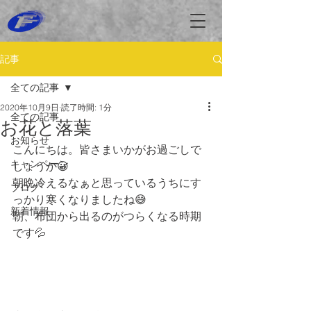
記事
全ての記事
2020年10月9日
読了時間: 1分
全ての記事
お花と落葉
お知らせ
こんにちは。皆さまいかがお過ごしで
キャンペーン
しょうか😀
朝晩冷えるなぁと思っているうちにす
ブログ
っかり寒くなりましたね😅
新着情報
朝、布団から出るのがつらくなる時期
です💦