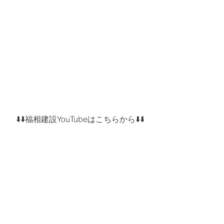
⬇️⬇️福相建設YouTubeはこちらから⬇️⬇️