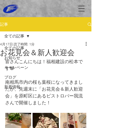
記事
全ての記事
4月17日
読了時間: 1分
全ての記事
お花見会＆新人歓迎会
お知らせ
皆さんこんにちは！福相建設の松本で
キャンペーン
す🐼
ブログ
南相馬市内の桜も葉桜になってきまし
新着情報
たが、先週末に「お花見会＆新人歓迎
会」を原町区にあるビストロバー我流
さんで開催しました！