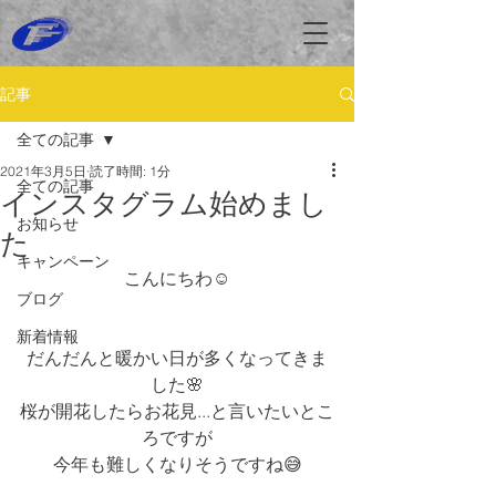
記事
全ての記事
2021年3月5日
読了時間: 1分
全ての記事
インスタグラム始めまし
お知らせ
た
キャンペーン
こんにちわ☺
ブログ
新着情報
だんだんと暖かい日が多くなってきま
した🌸
桜が開花したらお花見...と言いたいとこ
ろですが
今年も難しくなりそうですね😅