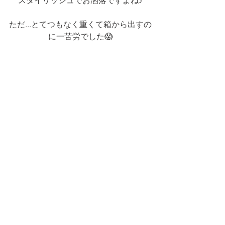
スタイリッシュでお洒落ですよね♪
ただ...とてつもなく重くて箱から出すの
に一苦労でした😱
2階まで運んでくれた配達業者さん...す
ごい...ありがたいです...
A3対応でゴミ受けの容量が60ℓなので
ゴミ捨ての頻度もだいぶ減りますし、
音も静かでした🤗
まだまだ暑い日が続くのと、コロナや
体調に気を付けて
お過ごしくださいね(^^♪
最後まで見ていただきありがとうござ
いました。