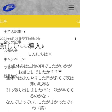
記事
全ての記事
2021年8月26日
読了時間: 2分
全ての記事
新しい○○導入♪
お知らせ
こんにちは☺
キャンペーン
お盆休みは生憎の雨でしたがいかが
ブログ
お過ごしでしたか？？☔
新着情報
連休中はひんやりした日が多くて夜は
薄い毛布を
引っ張り出しました(^^;　秋が早くく
るのかな～
なんて思っていましたが甘かったです
ね（笑）