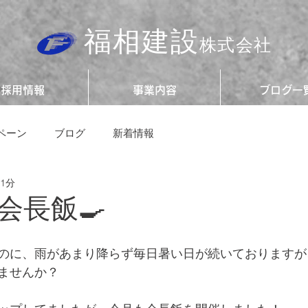
福相建設
株式会社
採用情報
事業内容
ブログ一
ペーン
ブログ
新着情報
 1分
会長飯🍳
のに、雨があまり降らず毎日暑い日が続いておりますが
ませんか？