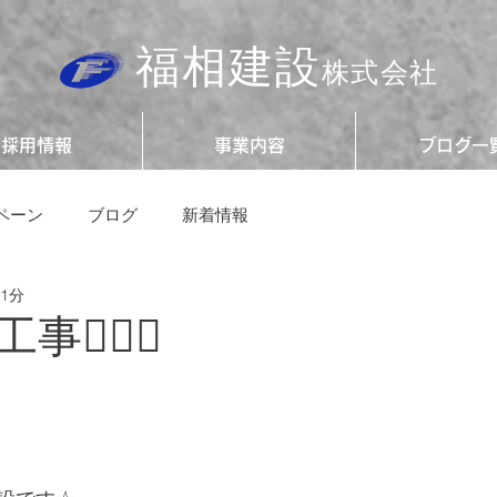
福相建設
株式会社
採用情報
事業内容
ブログ一
ペーン
ブログ
新着情報
 1分
👷🏻‍♂️