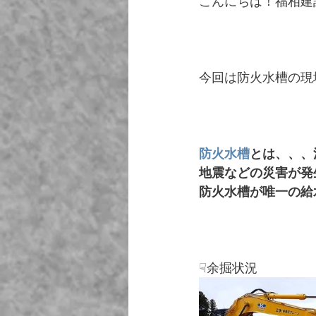
こんにちは！福相建
今回は防火水槽の現
防火水槽
とは、、、
地震などの災害が発
防火水槽が唯一の給
☟余掘状況