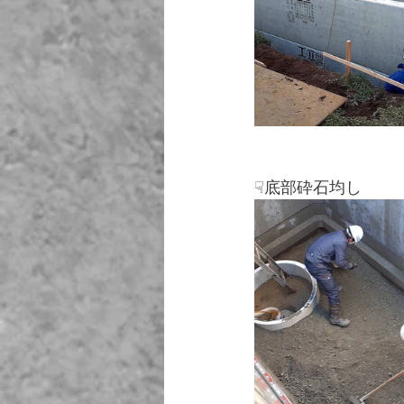
☟底部砕石均し