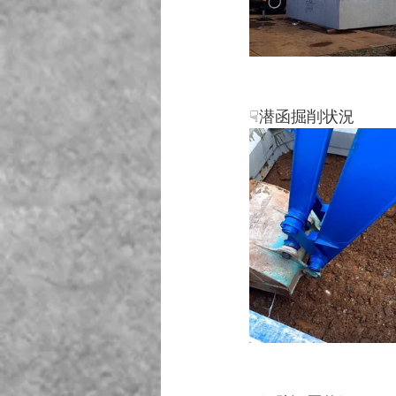
☟潜函掘削状況