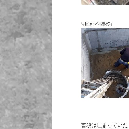
☟底部不陸整正
普段は埋まっていた