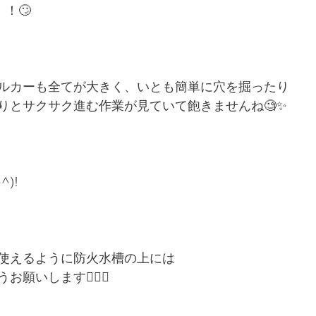
！🙄
ルカーも全てが大きく、いとも簡単に穴を掘ったり
りとサクサク進む作業が見ていて飽きませんね🧐✨
)!
使えるように防火水槽の上には
願いします🙇🏻‍♀️