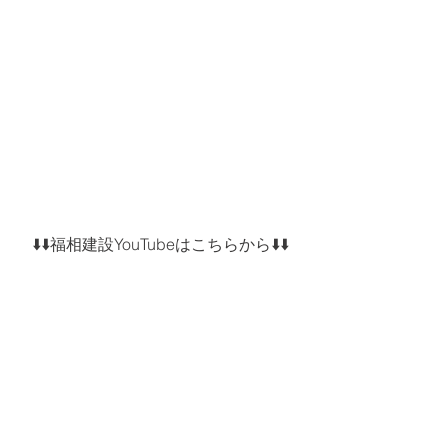
⬇️⬇️福相建設YouTubeはこちらから⬇️⬇️