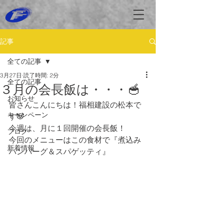
記事
全ての記事
3月27日
読了時間: 2分
全ての記事
３月の会長飯は・・・🥣
お知らせ
皆さんこんにちは！福相建設の松本で
キャンペーン
す🐼
今週は、月に１回開催の会長飯！
ブログ
今回のメニューはこの食材で『煮込み
新着情報
ハンバーグ＆スパゲッティ』