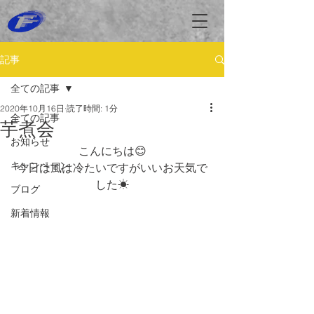
記事
全ての記事
2020年10月16日
読了時間: 1分
全ての記事
芋煮会
お知らせ
こんにちは😊
キャンペーン
今日は風は冷たいですがいいお天気で
した☀
ブログ
新着情報