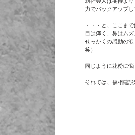
新社会人は期待より
力でバックアップし
・・・と、ここまで
目は痒く、鼻はムズ
せっかくの感動の涙
笑）
同じように花粉に悩
それでは、福相建設S