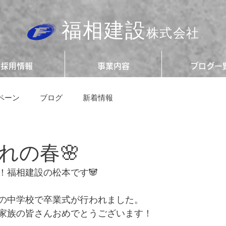
福相建設
株式会社
採用情報
事業内容
ブログ一
ペーン
ブログ
新着情報
れの春🌸
！福相建設の松本です🐼
の中学校で卒業式が行われました。
家族の皆さんおめでとうございます！