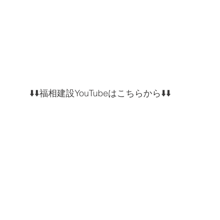
⬇️⬇️福相建設YouTubeはこちらから⬇️⬇️