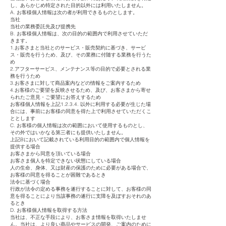
し、あらかじめ特定された目的以外には利用いたしません。
A. お客様個人情報は次の者が利用できるものとします。
当社
当社の業務委託先及び提携先
B. お客様個人情報は、次の目的の範囲内で利用させていただ
きます。
1.お客さまと当社とのサービス・販売契約に基づき、サービ
ス・販売を行うため、及び、その業務に付随する業務を行うた
め
2.アフターサービス、メンテナンス等の目的で必要とされる業
務を行うため
3.お客さまに対して商品案内などの情報をご案内するため
4.お客様のご要望を反映させるため、及び、お客さまから寄せ
られたご意見・ご要望にお答えするため
お客様個人情報を上記1.2.3.4. 以外に利用する必要が生じた場
合には、事前にお客様の同意を得た上で利用させていただくこ
ととします
C. お客様の個人情報は次の範囲において使用するものとし、
その外ではいかなる第三者にも提供いたしません。
上記Bにおいて記載されている利用目的の範囲内で個人情報を
提供する場合
お客さまから同意を頂いている場合
お客さま個人を特定できない状態にしている場合
人の生命、身体、又は財産の保護のために必要がある場合で、
お客様の同意を得ることが困難であるとき
法令に基づく場合
行政が法令の定める事務を遂行することに対して、お客様の同
意を得ることにより当該事務の遂行に支障を及ぼすおそれのあ
るとき
D. お客様個人情報を取得する方法
当社は、不正な手段により、お客さま情報を取得いたしませ
ん。当社は、より良い商品やサービスの開発、ご案内のために