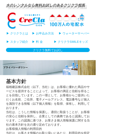
水のレンタルなら無料お試しのあるクリクラ相馬
▶ クリクラとは
▶ お申込み方法
▶ ウォーターサーバー
▶ スタッフ紹介
▶ 料 金
▶ クリクラSMILEキッズ
クリクラ無料でお試し
基本方針
福相建設株式会社（以下、当社）は、お客様に優れた商品やサ
ービスを提供することによって、お客様の満足と信頼を得るこ
とを目指しています。この一環として、お客様からご提供いた
だくお名前、ご住所、電子メールアドレス、電話番号など個人
を識別できる情報（以下個人情報）を取得、保有し、利用して
おります。
当社は、こうした情報を保護し、適切に取扱うことが、お客様
の安心と信頼を保持し、企業としての責務であると認識してお
ります。この認識に基づき、お客さま個人情報保護に関する当
社の基本方針を次の通り定めております。
お客様個人情報の利用目的
当社は、お客さま情報のお取り扱いにあたり、利用目的を特定