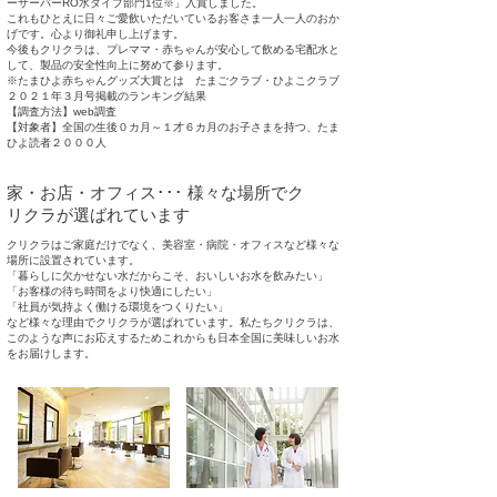
ーサーバーRO水タイプ部門1位※」入賞し
ました。
これもひとえに日々ご愛飲いただいているお客さま一人一人のおか
げです。心より御礼申し上げます。
今後もクリクラは、プレママ・赤ちゃんが安心して飲める宅配水と
して、製品の安全性向上に努めて参ります。
※たまひよ赤ちゃんグッズ大賞とは たまごクラブ・ひよこクラブ
２０２１年３月号掲載のランキング結果
【調査方法】web調査
【対象者】全国の生後０カ月～１才６カ月のお子さまを持つ、たま
ひよ読者２０００人
家・お店・オフィス･･･ 様々な場所でク
リクラが選ばれています
クリクラはご家庭だけでなく、美容室・病院・オフィスなど様々な
場所に設置されています。
「暮らしに欠かせない水だからこそ、おいしいお水を飲みたい」
「お客様の待ち時間をより快適にしたい」
「社員が気持よく働ける環境をつくりたい」
など様々な理由でクリクラが選ばれています。私たちクリクラは、
このような声にお応えするためこれからも日本全国に美味しいお水
をお届けします。